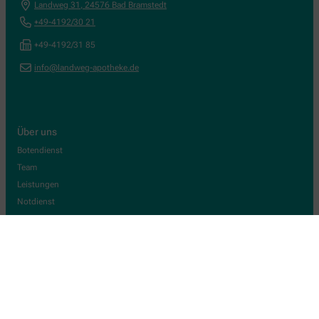
Landweg 31
,
24576
Bad Bramstedt
+49-4192/30 21
+49-4192/31 85
info@landweg-apotheke.de
Über uns
Botendienst
Team
Leistungen
Notdienst
Kontakt
Informationen
AGB
Datenschutz
Impressum