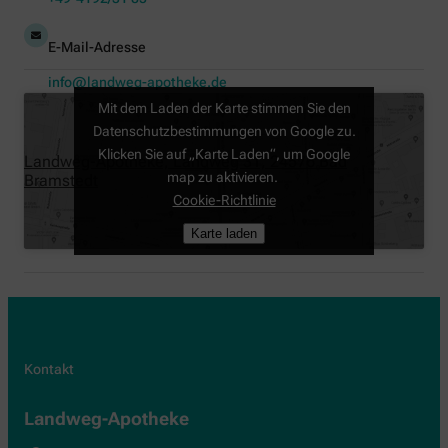
E-Mail-Adresse
info@landweg-apotheke.de
Mit dem Laden der Karte stimmen Sie den
Datenschutzbestimmungen von Google zu.
Klicken Sie auf „Karte Laden“, um Google
Landweg-Apotheke, Landweg 31, 24576 Bad
map zu aktivieren.
Bramstedt
Cookie-Richtlinie
Karte laden
Kontakt
Landweg-Apotheke