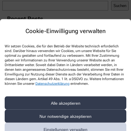
Suchen
Recent Posts
Hello world!
Cookie-Einwilligung verwalten
Recent Comments
Wir setzen Cookies, die für den Betrieb der Website technisch erforderlich
A WordPress Commenter
zu
Hello world!
sind. Darüber hinaus verwenden wir Cookies, um unsere Website für Sie
optimal zu gestalten und fortlaufend zu verbessern. Mit Ihrer Zustimmung
geben wir Informationen zu Ihrer Verwendung unserer Website auch an
Drittanbieter weiter. Soweit dabei Daten in Ländern verarbeitet werden, in
denen kein angemessenes Datenschutzniveau besteht, stimmen Sie mit Ihrer
Einwilligung zur Nutzung dieser Dienste auch der Verarbeitung Ihrer Daten in
diesen Ländern gem. Artikel 49 Abs. 1 lit. a DSGVO zu. Weitere Informationen
Kontakt
können Sie unserer
Datenschutzerklärung
entnehmen.
Landweg-Apotheke
Alle akzeptieren
Landweg 31
,
24576
Bad Bramstedt
+49-4192/30 21
Nur notwendige akzeptieren
+49-4192/31 85
Einstellungen verwalten
info@landweg-apotheke.de